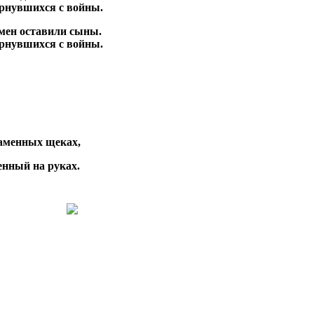
ернувшихся с войны.
емен оставили сыны.
ернувшихся с войны.
аменных щеках,
енный на руках.