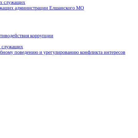
ых служащих
лужащих администрации Елшанского МО
отиводействия коррупции
х служащих
ебному поведению и урегулированию конфликта интересов