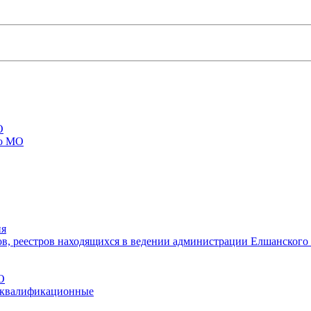
О
го МО
ия
ов, реестров находящихся в ведении администрации Елшанског
О
 квалификационные