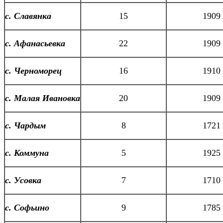
с. Славянка
15
1909
с. Афанасьевка
22
1909
с. Черноморец
16
1910
с. Малая Ивановка
20
1909
с. Чардым
8
1721
с. Коммуна
5
1925
с. Усовка
7
1710
с. Софьино
9
1785